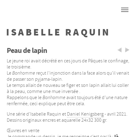
ISABELLE RAQUIN
Peau de lapin
Le jeune roi avait décrété en ces jours de Pâques le confinage,
le troisième.
Le
Bonhomme
reçut l’injonction dans la face alors qu’il venait
de passer son pyjama-lapin.
Le temps allait de nouveau se figer et son lapin allait lui coller
à la peau, comme une mue inversée .
Rappelons que le
Bonhomme
avait toujours été d’une nature
renfermée, ceci explique peut être cela.
Une série d’Isabelle Raquin et
Daniel Kenigsberg
- avril 2021.
Dessins originaux encres et aquarelle 24x32 300 gr.
Œuvres en vente
là
Je commande un dessin, je me renseigne c’est par là :