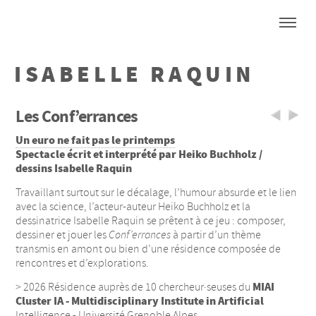
ISABELLE RAQUIN
Les Conf’errances
Un euro ne fait pas le printemps
Spectacle écrit et interprété par Heiko Buchholz /
dessins Isabelle Raquin
Travaillant surtout sur le décalage, l’humour absurde et le lien
avec la science, l’acteur-auteur Heiko Buchholz et la
dessinatrice Isabelle Raquin se prêtent à ce jeu : composer,
dessiner et jouer les
Conf’errances
à partir d’un thème
transmis en amont ou bien d’une résidence composée de
rencontres et d’explorations.
MIAI
> 2026 Résidence auprès de 10 chercheur·seuses du
Cluster IA - Multidisciplinary Institute in Artificial
Intelligence - Université Grenoble Alpes