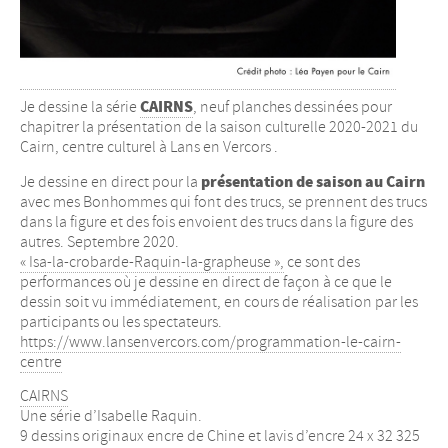
CAIRNS
Je dessine la série
, neuf planches dessinées pour
chapitrer la présentation de la saison culturelle 2020-2021 du
Cairn, centre culturel à Lans en Vercors .
présentation de saison au Cairn
Je dessine en direct pour la
avec mes Bonhommes qui font des trucs, se prennent des trucs
dans la figure et des fois envoient des trucs dans la figure des
autres. Septembre 2020.
« Isa-la-crobarde-Raquin-la-grapheuse »,
ce sont des
performances où je dessine en direct de façon à ce que le
dessin soit vu immédiatement, en cours de réalisation par les
participants ou les spectateurs.
https://www.lansenvercors.com/programmation-le-cairn-
centre
CAIRNS
Une série d’Isabelle Raquin.
9 dessins originaux encre de Chine et lavis d’encre 24 x 32 325